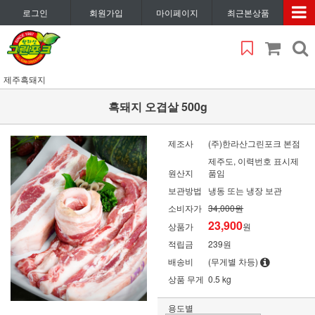
로그인
회원가입
마이페이지
최근본상품
제주흑돼지
흑돼지 오겹살 500g
제조사
(주)한라산그린포크 본점
제주도, 이력번호 표시제
원산지
품임
보관방법
냉동 또는 냉장 보관
소비자가
34,000원
23,900
상품가
원
적립금
239원
배송비
(무게별 차등)
상품 무게
0.5 kg
용도별