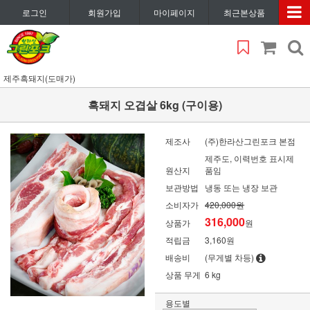
로그인
회원가입
마이페이지
최근본상품
제주흑돼지(도매가)
흑돼지 오겹살 6kg (구이용)
제조사
(주)한라산그린포크 본점
제주도, 이력번호 표시제
원산지
품임
보관방법
냉동 또는 냉장 보관
소비자가
420,000원
316,000
상품가
원
적립금
3,160원
배송비
(무게별 차등)
상품 무게
6 kg
용도별