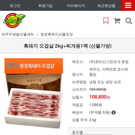
로그인
회원가입
마이페이지
최근본상품
제주우영밭선물세트
청정흑돼지선물포장
흑돼지 오겹살 2kg+찌개용1팩 (선물가방)
제조사
(주)한라산그린포크 본점
제주도, 이력번호 표시제
원산지
품임
보관방법
냉동 또는 냉장 보관
소비자가
160,000원
108,600
상품가
원
적립금
1,086원
배송비
(무게별 차등)
상품 무게
2 kg
용도별