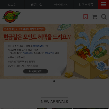
로그인
회원가입
마이페이지
최근본상품
NEW ARRIVALS