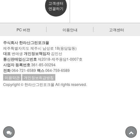
고객센터
연결하기
PC 버전
이용안내
고객센터
주식회사 한라산그린포크몰
제주특별자치도 제주시 남성로 18(용담일동)
대표
변애생
개인정보책임자
김민선
통신판매업신고번호
제2018-제주용담1-0007호
사업자 등록번호
361-85-00294
전화
064-721-6589
팩스
064-759-6589
이용약관
개인정보취급방침
Copyright © 한라산그린포크몰 All rights reserved.